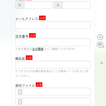
姓
名
メールアドレス
注文番号
keyboard_double_arrow_down
※注文番号は
注文履歴
よりご確認いただけます。
商品名
※できるだけ正確な商品名もしくは商品ページURLをご記
入ください。
添付ファイル