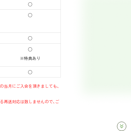
◯
◯
◯
◯
※特典あり
◯
の当月にご入会を頂きましても、
る再送対応は致しませんので、ご
keyboard_double_arrow_down