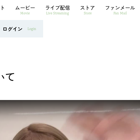
ト
ムービー
ライブ配信
ストア
ファンメール
Movie
Live Streaming
Store
Fan Mail
ログイン
Login
いて