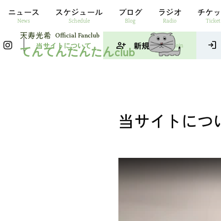
ニュース
スケジュール
ブログ
ラジオ
チケッ
News
Schedule
Blog
Radio
Ticket
Official Fanclub
person_add
新規入会
login
当サイトについて
Join
てんてんたんたんclub
当サイトにつ