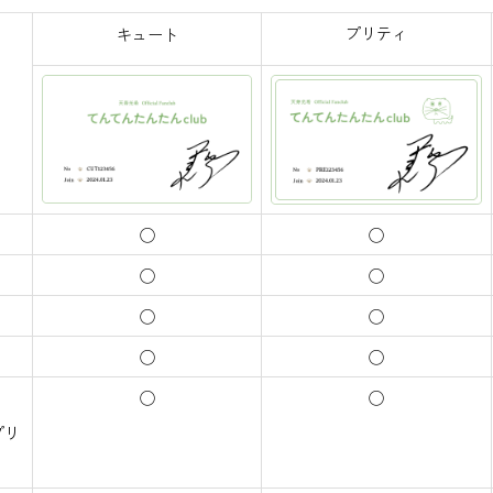
プリティ
キュート
◯
◯
◯
◯
◯
◯
◯
◯
◯
◯
プリ