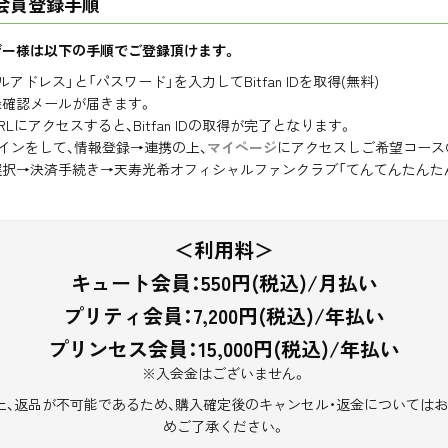
 会員登録手順
ザー様は以下の手順でご登録頂けます。
アドレス」と「パスワード」を入力してBitfan IDを取得(無料)
録確認メールが届きます。
にアクセスすると、Bitfan IDの取得が完了となります。
でログインをして、情報登録→連携の上、
マイページ
にアクセスしご希望コース
択→決済手続き→天寿光希オフィシャルファンクラブ「てんてんたんたんc
＜利用料＞
キュート会員：550円(税込)/
月払い
プリティ会員：7,200円(税込)/
年払い
プリンセス会員：15,000円(税込)/年払い
※入会金はございません。
上、返品が不可能であるため、購入確定後のキャンセル・返金についてはお
めご了承ください。