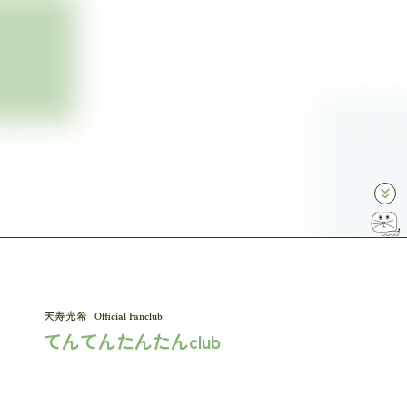
keyboard_double_arrow_down
Official Fanclub
てんてんたんたんclub