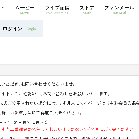
ト
ムービー
ライブ配信
ストア
ファンメール
Movie
Live Streaming
Store
Fan Mail
ログイン
Login
いただき、お問い合わせくださいませ。
サイトにてご確認の上、お問い合わせをお願いいたします。
方法のご変更されたい場合には、まず月末にマイページより有料会員の退
、新しい決済方法にて再度ご入会ください。
1日〜1月31日までに再入会
ますと二重課金が発生してしまいますため、必ず翌月にご入会ください。
の翌月初から月末にご入会いただくことで引き継がれる形となります。