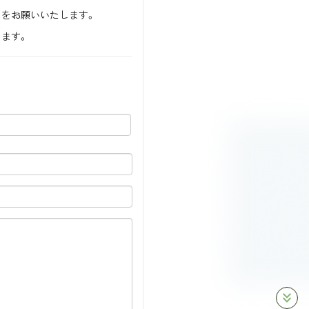
きをお願いいたします。
します。
keyboard_double_arrow_down