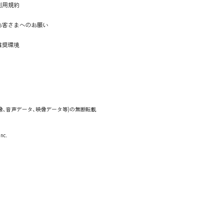
利用規約
お客さまへのお願い
推奨環境
画像、音声データ、映像データ等)の無断転載
nc.