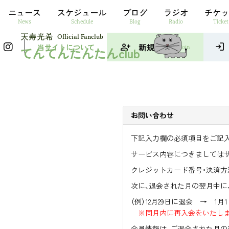
ニュース
スケジュール
ブログ
ラジオ
チケッ
News
Schedule
Blog
Radio
Ticket
Official Fanclub
person_add
新規入会
login
当サイトについて
Join
てんてんたんたんclub
お問い合わせ
下記入力欄の必須項目をご記入
サービス内容につきましては
クレジットカード番号・決済
次に、退会された月の翌月中に
（例）12月29日に退会 → 1月
※同月内に再入会をいたし
会員情報は、ご退会された月