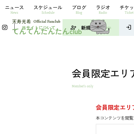
ニュース
スケジュール
ブログ
ラジオ
チケッ
News
Schedule
Blog
Radio
Ticket
Official Fanclub
person_add
新規入会
login
当サイトについて
Join
てんてんたんたんclub
会員限定エリ
Member's only
会員限定エリ
本コンテンツを閲覧