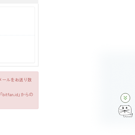
メールをお送り致
fan.id」からの
keyboard_double_arrow_down